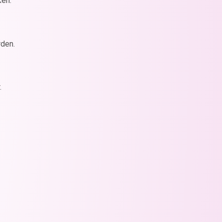
ken.
den.
.