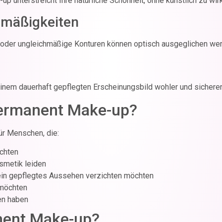
 unterstreicht Ihre natürliche Schönheit, ohne künstlich zu wir
elmäßigkeiten
oder ungleichmäßige Konturen können optisch ausgeglichen wer
inem dauerhaft gepflegten Erscheinungsbild wohler und sicherer
Permanent Make-up?
r Menschen, die:
chten
smetik leiden
ein gepflegtes Aussehen verzichten möchten
 möchten
en haben
nent Make-up?